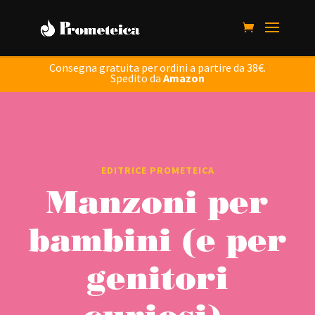
Consegna gratuita per ordini a partire da 38€.
Spedito da
Amazon
EDITRICE PROMETEICA
Manzoni per
bambini (e per
genitori