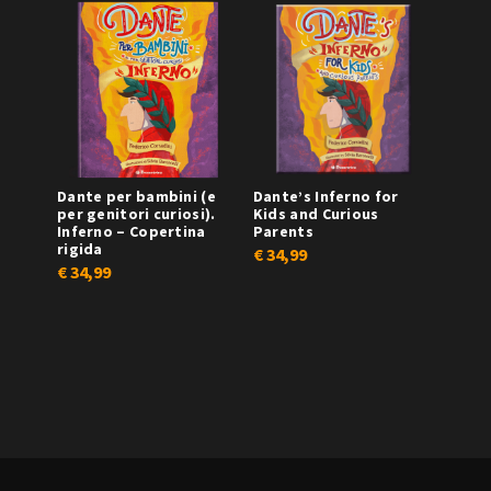
Dante per bambini (e
Dante’s Inferno for
per genitori curiosi).
Kids and Curious
Inferno – Copertina
Parents
rigida
€
34,99
€
34,99