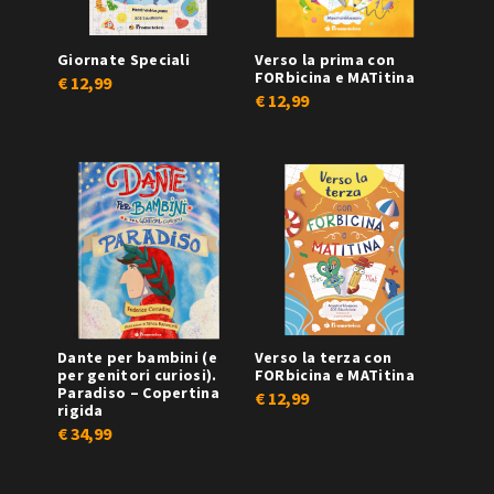
Giornate Speciali
Verso la prima con
FORbicina e MATitina
€
12,99
€
12,99
Dante per bambini (e
Verso la terza con
per genitori curiosi).
FORbicina e MATitina
Paradiso – Copertina
€
12,99
rigida
€
34,99