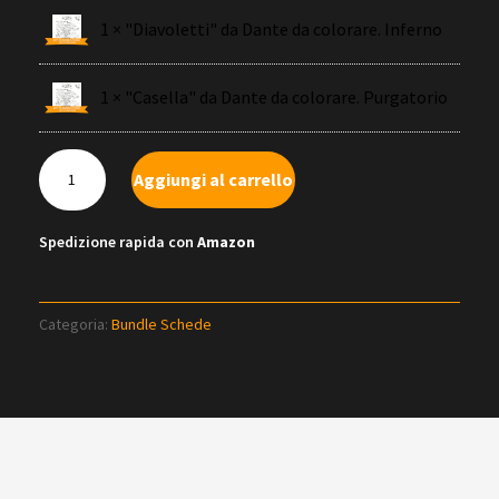
1 × "Diavoletti" da Dante da colorare. Inferno
1 × "Casella" da Dante da colorare. Purgatorio
3
Aggiungi al carrello
SCHEDE
DI
Spedizione rapida con
Amazon
"DANTE
DA
COLORARE.
Categoria:
Bundle Schede
INFERNO"
+
UN'ANTEPRIMA
DI
"DANTE
DA