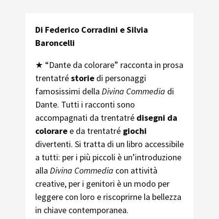
COLORARE.
PURGATORIO"
Di Federico Corradini e Silvia
QUANTITÀ
Baroncelli
★
“Dante da colorare” racconta in prosa
trentatré
storie
di personaggi
famosissimi della
Divina Commedia
di
Dante. Tutti i racconti sono
accompagnati da trentatré
disegni da
colorare
e da trentatré
giochi
divertenti. Si tratta di un libro accessibile
a tutti: per i più piccoli è un’introduzione
alla
Divina Commedia
con attività
creative, per i genitori è un modo per
leggere con loro e riscoprirne la bellezza
in chiave contemporanea.